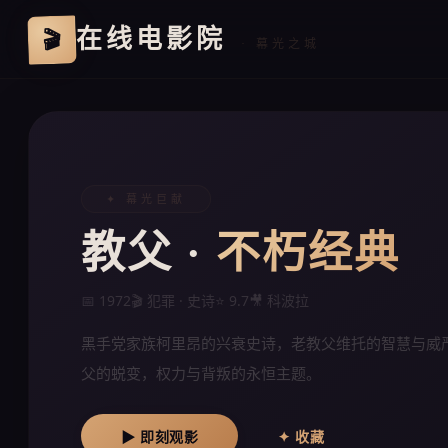
在线电影院
🎬
· 幕光之城
✦ 幕光巨献
教父 ·
不朽经典
📅 1972
🎬 犯罪 · 史诗
⭐ 9.7
🎥 科波拉
黑手党家族柯里昂的兴衰史诗，老教父维托的智慧与威
父的蜕变，权力与背叛的永恒主题。
▶ 即刻观影
✦ 收藏