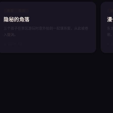
悬疑 · 短剧
隐秘的角落
漫
三个孩子在景区游玩时意外拍到一起谋杀案，从此被卷
东
入旋涡。
密
📅 2020
⭐ 9.4
📅 