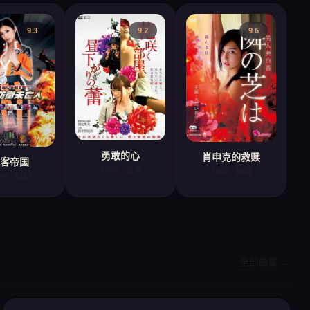
9.3
9.2
9.6
勇敢的心
肖申克的救赎
客帝国
1995 · 战争
1994 · 剧情
99 · 科幻
全部剧集 →