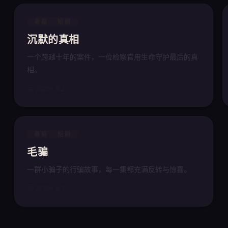
悬疑 · 短剧
沉默的真相
一个跨越十年的案件，一位检察官用生命守护最后的真
相。
📅 2020
⭐ 9.2
悬疑 · 短剧
毛骗
一群小骗子的行骗故事，每一集都充满反转与惊喜。
📅 2010
⭐ 9.3