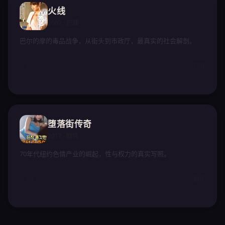
火线
2002 · 犯罪
巴尔的摩的毒品战争，从街头到市政厅，最真实的社会解剖。
⭐ 9.7
犯罪
堕落街传奇
2017 · 剧情
70年代纽约色情产业的崛起，性与权力的真实写照。
⭐ 9.3
剧情