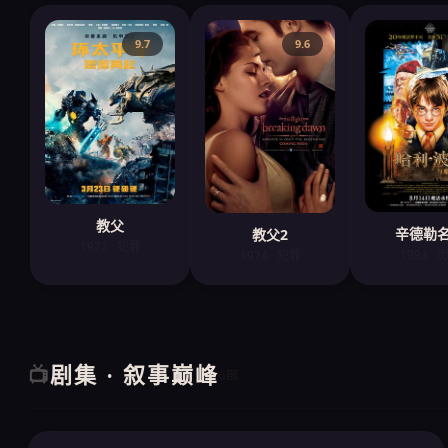
9.7
9.6
教父
辛德勒
教父2
1972 · 犯罪
1993 · 
1974 · 犯罪
剧集 · 叙事巅峰
📺
6部