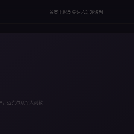
首页
电影
剧集
综艺
动漫
短剧
严，迈克尔从军人到教