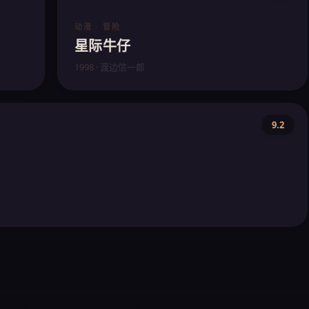
动漫 · 冒险
星际牛仔
1998 · 渡边信一郎
9.2