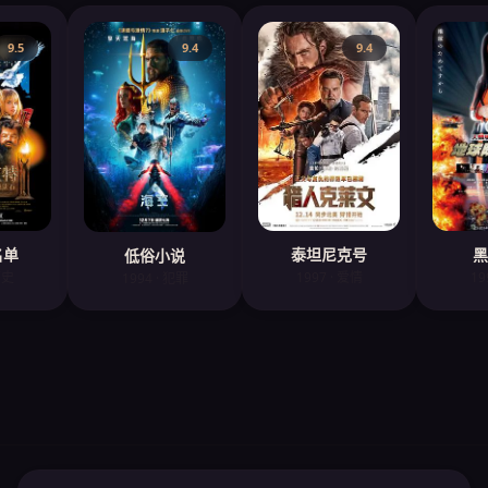
9.5
9.4
9.4
名单
黑
泰坦尼克号
低俗小说
历史
19
1997 · 爱情
1994 · 犯罪