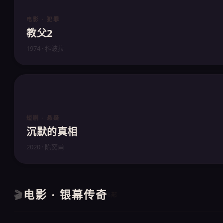
电影 · 犯罪
教父2
1974 · 科波拉
短剧 · 悬疑
沉默的真相
2020 · 陈奕甫
电影 · 银幕传奇
🎬
8部