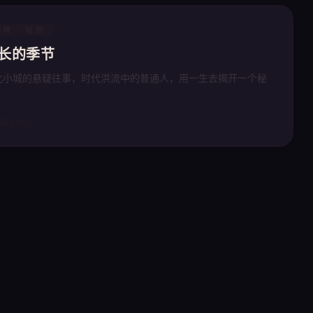
剧情 · 短剧
长的季节
北小城的悬疑往事，时代洪流中的普通人，用一生去揭开一个秘
。
2023
⭐ 9.5