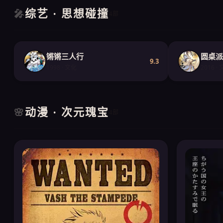
综艺 · 思想碰撞
🎤
4部
锵锵三人行
圆桌派
9.3
1998 · 文化
2016 ·
动漫 · 次元瑰宝
🌸
4部