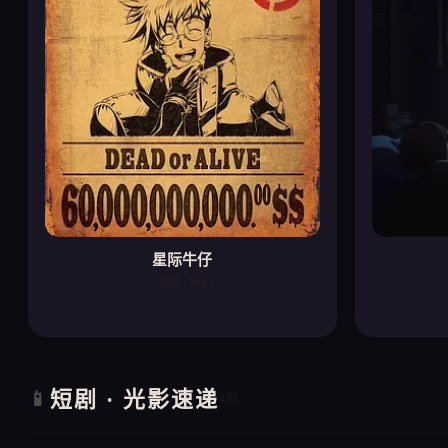
星际牛仔
1998 · 科幻
短剧 · 光影速递
📱
4部