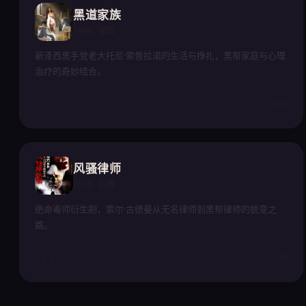
黑道家族
1999 · 黑帮
新泽西黑手党老大托尼·索普拉诺的生活与挣扎，黑帮家庭与心理
治疗的奇妙结合。
⭐ 9.5
黑帮
风骚律师
2015 · 犯罪
绝命毒师衍生剧，索尔·古德曼从无名律师到黑帮律师的蜕变之
路。
⭐ 9.6
犯罪