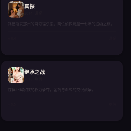
真探
2014 · 悬疑
路易斯安那州的离奇谋杀案，两位侦探跨越十七年的追凶之旅。
⭐ 9.4
悬疑
继承之战
2018 · 剧情
媒体巨鳄家族的权力争夺，金钱与血缘的交织战争。
⭐ 9.5
剧情