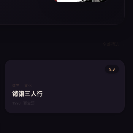
全部精选 →
9.3
综艺 · 文化
锵锵三人行
1998 · 窦文涛