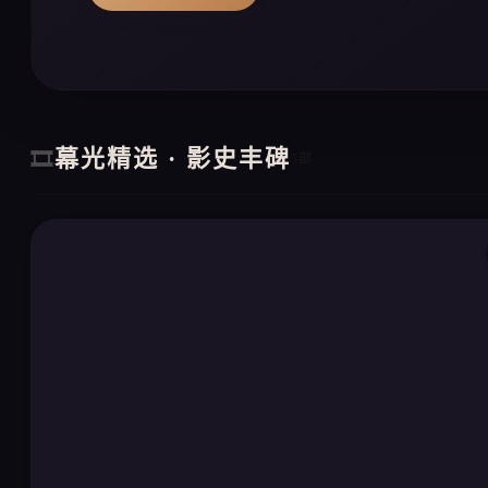
幕光精选 · 影史丰碑
🎞️
5部